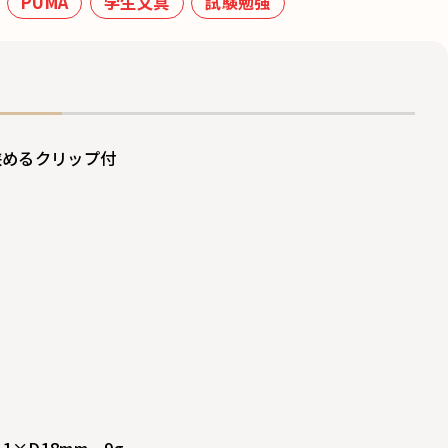
PUMA
学生文具
試験勉強
挟めるクリップ付
1×D18mm、9g