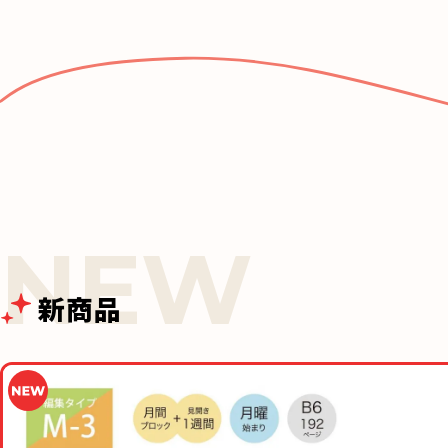
e
b
o
o
k
新商品