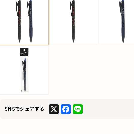
X
F
Li
SNSでシェアする
a
n
c
e