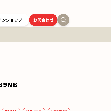
インショップ
お問合わせ
新卒採用
よくあるご質問
SSオンラインストア
クツワの歴史
ツワの6年間保証
クツワの取り組み
お問合わせ
39NB