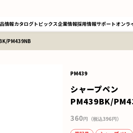
品情報
カタログ
トピックス
企業情報
採用情報
サポート
オンラ
K/PM439NB
トップメッセージ／経営理念
採用情報トップ
サポートトップ
クツワオンライン
B
会社概要／拠点情報
キャリア採用
修理に関するご案内
マイワリット日本公式
ク
関連会社 クツワ工業
交換部材のご注文
PM439
シャープペン
PM439BK/PM4
360
円（税込396円）