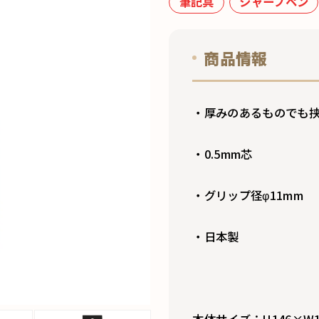
筆記具
シャープペン
商品情報
・厚みのあるものでも
・0.5mm芯
・グリップ径φ11mm
・日本製
本体サイズ：H146×W1