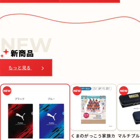
新商品
もっと見る
くまのがっこう家族カ
マルチプル