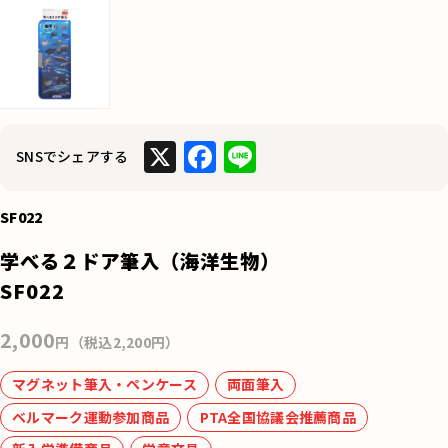
X
F
Li
SNSでシェアする
a
n
c
e
SF022
e
学べる２ドア筆入（海洋生物）
b
SF022
o
2,000
o
円（税込2,200円）
k
マグネット筆入・ペンケース
両面筆入
ベルマーク運動参加商品
PTA全国協議会推薦商品