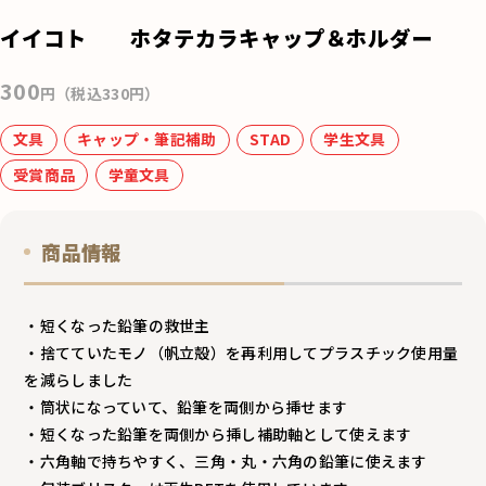
e
イイコト ホタテカラキャップ＆ホルダー
b
o
300
円（税込330円）
o
文具
キャップ・筆記補助
STAD
学生文具
k
受賞商品
学童文具
商品情報
・短くなった鉛筆の救世主
・捨てていたモノ（帆立殻）を再利用してプラスチック使用量
を減らしました
・筒状になっていて、鉛筆を両側から挿せます
・短くなった鉛筆を両側から挿し補助軸として使えます
・六角軸で持ちやすく、三角・丸・六角の鉛筆に使えます