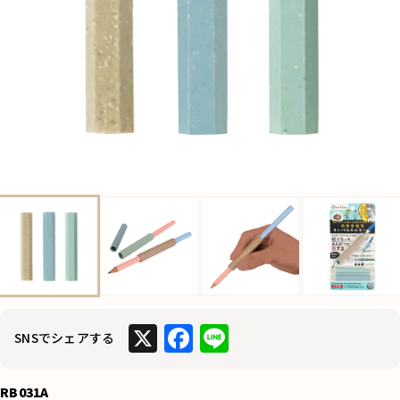
X
F
Li
SNSでシェアする
a
n
c
e
RB031A