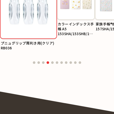
カラーインデックス手
家族手帳®
帳 A5
157SHA/1
153SHA/153SHB/153
SHC
プニュグリップ両利き用(クリア)
RB036