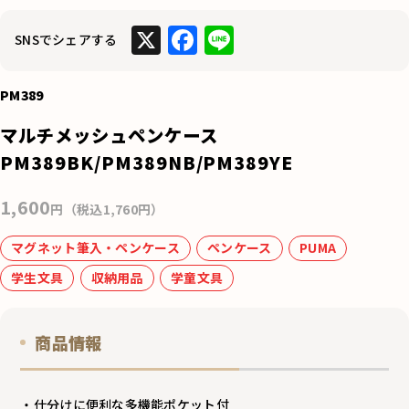
X
F
Li
SNSでシェアする
a
n
c
e
PM389
e
マルチメッシュペンケース
b
PM389BK/PM389NB/PM389YE
o
1,600
o
円（税込1,760円）
k
マグネット筆入・ペンケース
ペンケース
PUMA
学生文具
収納用品
学童文具
商品情報
・仕分けに便利な多機能ポケット付