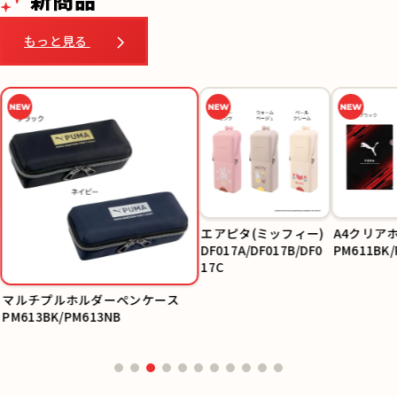
もっと見る
エアピタ(ミッフィー)
A4クリア
DF017A/DF017B/DF0
PM611BK/
17C
マルチプルホルダーペンケース
PM613BK/PM613NB