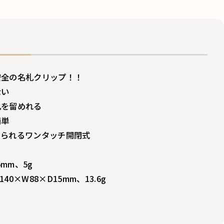
安全の名札クリップ！！
ない
札を留めれる
簡単
められるワンタッチ開閉式
5mm、5g
0×W88×D15mm、13.6g