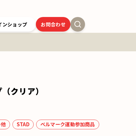
インショップ
お問合わせ
新卒採用
よくあるご質問
SSオンラインストア
クツワの歴史
ツワの6年間保証
クツワの取り組み
お問合わせ
プ（クリア）
の他
STAD
ベルマーク運動参加商品