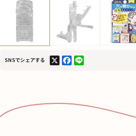
X
F
Li
SNSでシェアする
a
n
c
e
e
b
o
o
k