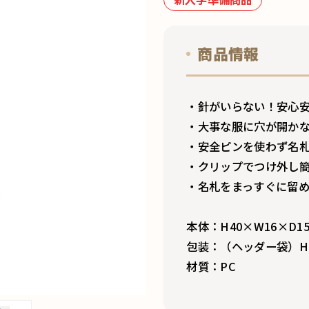
商品情報
・針がいらない！安心
・大事な服に穴が開か
・安全ピンを使わず名
・クリップでつけ外し
・名札をまっすぐに留
本体：H40×W16×D1
包装：（ヘッダー袋）H14
材質：PC