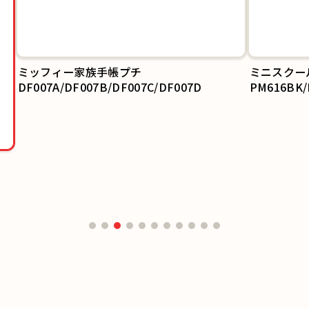
ミニスクー
PM616BK
族手帳プチ
7B/DF007C/DF007D