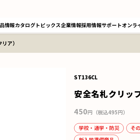
品情報
カタログ
トピックス
企業情報
採用情報
サポート
オンラ
クリア）
トップメッセージ／経営理念
採用情報トップ
サポートトップ
クツワオンライン
B
会社概要／拠点情報
キャリア採用
修理に関するご案内
マイワリット日本公式
ク
関連会社 クツワ工業
交換部材のご注文
ST136CL
安全名札クリッ
450
円（税込495円）
学校・通学・防災
そ
新入学準備商品