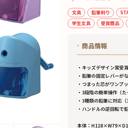
文具
鉛筆削り
ST
学生文具
受賞商品
商品情報
・キッズデザイン賞受
・鉛筆の固定レバーが
・つまった芯がワンプ
・3段階の簡単操作（た
・3種類の鉛筆に対応（
・ハンドルの逆回転で
本体：H118×W79×D1