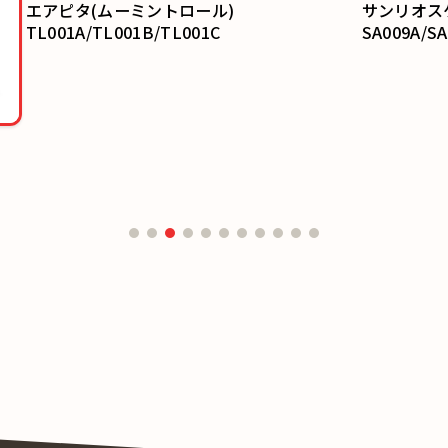
サンリオスケジュールシール(Wマンスリー)
スヌーピ
SA009A/SA009B
682SQA/
E/682SQ