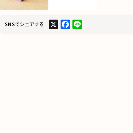
X
F
Li
SNSでシェアする
a
n
c
e
e
b
o
o
k