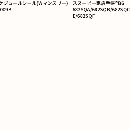
ー家族手帳®B6
カラーインデックス手帳 B
682SQB/682SQC/682SQD/682SQ
151SHA/151SHB/151S
F