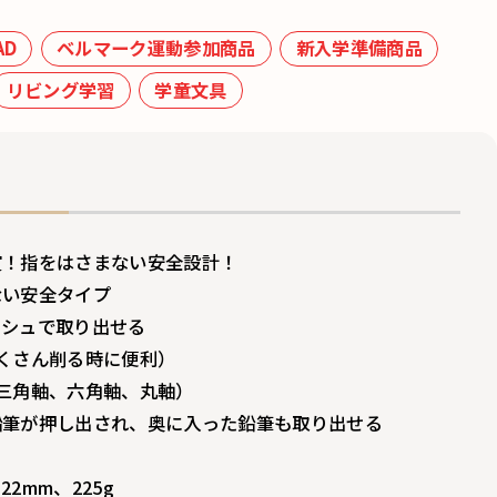
AD
ベルマーク運動参加商品
新入学準備商品
リビング学習
学童文具
賞！指をはさまない安全設計！
ない安全タイプ
ッシュで取り出せる
くさん削る時に便利）
三角軸、六角軸、丸軸）
鉛筆が押し出され、奥に入った鉛筆も取り出せる
22mm、225g