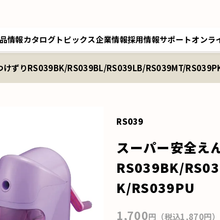
品情報
カタログ
トピックス
企業情報
採用情報
サポート
オンラ
RS039BK/RS039BL/RS039LB/RS039MT/RS039PK
トップメッセージ／経営理念
採用情報トップ
サポートトップ
クツワオンライン
B
会社概要／拠点情報
キャリア採用
修理に関するご案内
マイワリット日本公式
ク
関連会社 クツワ工業
交換部材のご注文
RS039
スーパー安全え
RS039BK/RS03
K/RS039PU
1,700
円（税込1,870円）