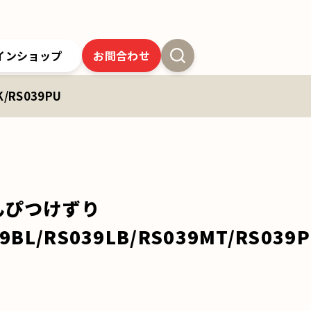
インショップ
お問合わせ
/RS039PU
新卒採用
よくあるご質問
SSオンラインストア
クツワの歴史
ツワの6年間保証
クツワの取り組み
お問合わせ
んぴつけずり
9BL/RS039LB/RS039MT/RS039P