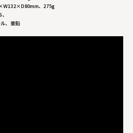
W132×D80mm、275g
S、
ル、亜鉛