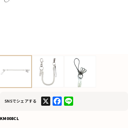
X
F
Li
SNSでシェアする
a
n
c
e
KM008CL