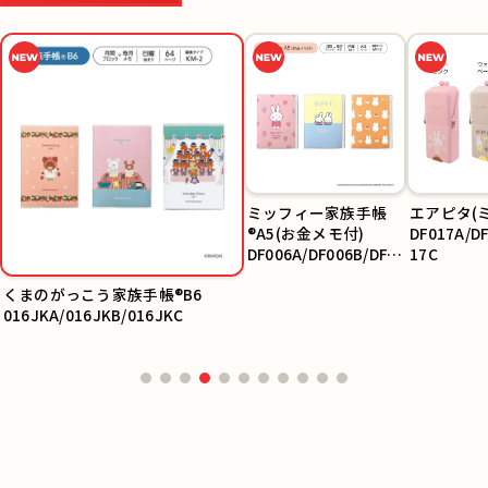
ミッフィー家族手帳
エアピタ(
®A5(お金メモ付)
DF017A/D
DF006A/DF006B/DF0
17C
06C
くまのがっこう家族手帳®B6
016JKA/016JKB/016JKC