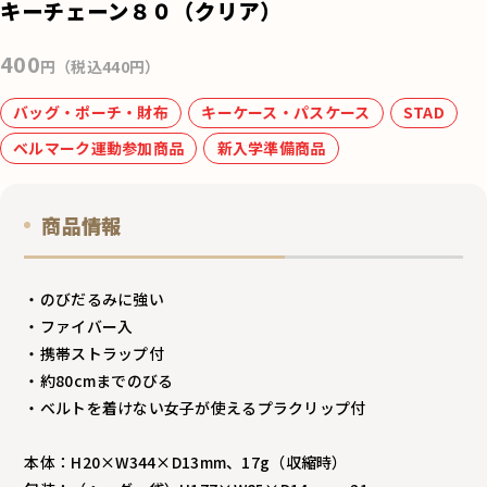
e
キーチェーン８０（クリア）
b
o
400
円（税込440円）
o
バッグ・ポーチ・財布
キーケース・パスケース
STAD
k
ベルマーク運動参加商品
新入学準備商品
商品情報
・のびだるみに強い
・ファイバー入
・携帯ストラップ付
・約80cmまでのびる
・ベルトを着けない女子が使えるプラクリップ付
本体：H20×W344×D13mm、17g（収縮時）