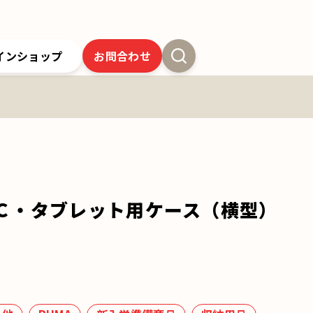
インショップ
お問合わせ
新卒採用
よくあるご質問
SSオンラインストア
クツワの歴史
ツワの6年間保証
クツワの取り組み
お問合わせ
ＰＣ・タブレット用ケース（横型）