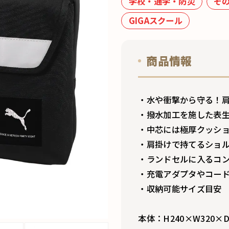
学校・通学・防災
そ
GIGAスクール
商品情報
・水や衝撃から守る！肩
・撥水加工を施した表
・中芯には極厚クッシ
・肩掛けで持てるショ
・ランドセルに入るコ
・充電アダプタやコー
・収納可能サイズ目安 H
本体：H240×W320