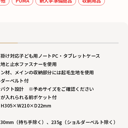
の他
PUMA
新入学準備商品
収納用品
掛け対応子ども用ノートPC・タブレットケース
生地と止水ファスナーを使用
ョン材、メインの収納部分には起毛生地を使用
ルダーベルト付
ンパクト設計 ※予めサイズをご確認ください
ドが入れられる前ポケット付
305×W210×D22mm
×D30mm（持ち手除く）、235g（ショルダーベルト除く）