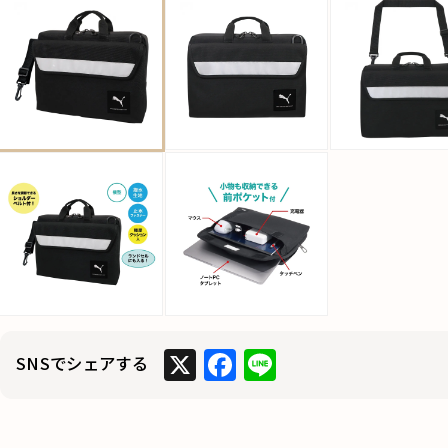
X
F
Li
SNSでシェアする
a
n
c
e