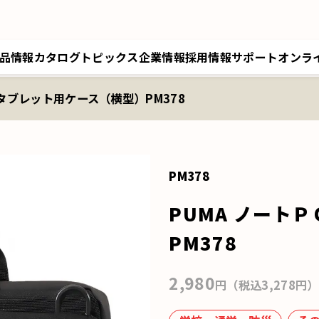
品情報
カタログ
トピックス
企業情報
採用情報
サポート
オンラ
・タブレット用ケース（横型）PM378
トップメッセージ／経営理念
採用情報トップ
サポートトップ
クツワオンライン
B
会社概要／拠点情報
キャリア採用
修理に関するご案内
マイワリット日本公式
ク
関連会社 クツワ工業
交換部材のご注文
PM378
PUMA ノート
PM378
2,980
円（税込3,278円）