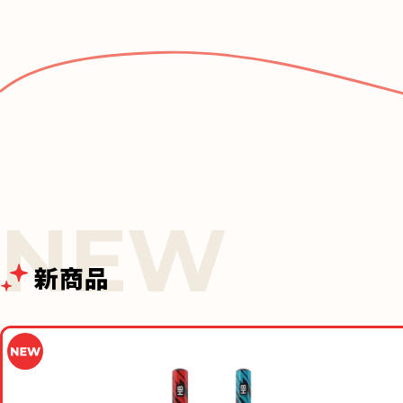
e
b
o
o
k
新商品