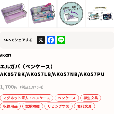
X
F
Li
SNSでシェアする
a
n
c
e
AK057
e
エルガバ（ペンケース）
b
AK057BK/AK057LB/AK057NB/AK057PU
o
1,700
o
円（税込1,870円）
k
マグネット筆入・ペンケース
ペンケース
学生文具
収納用品
試験勉強
リビング学習
便利文具