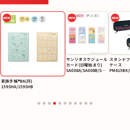
サンリオスケジュール
スタンドフ
カード(日曜始まり)
ケース
SA008A/SA008B/SA0
PM615BK/
08C/SA008D
家族手帳®B6(月)
159SHA/159SHB