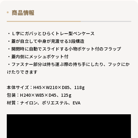
商品情報
・Ｌ字にガバッとひらくトレー型ペンケース
・蓋が自立して中身が見渡せる3段構造
・開閉時に自動でスライドする小物ポケット付のフラップ
・蓋内側にメッシュポケット付
・ファスナー部分は持ち運ぶ際の持ち手にしたり、フックにか
けたりできます
本体サイズ：H45×W210×D85、118g
包装：H240×W85×D45、125g
材質：ナイロン、ポリエステル、EVA