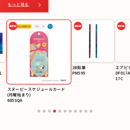
もっと見る
2B鉛筆
エアピタ
PM595
DF017A/
17C
スヌーピースケジュールカード
(月曜始まり)
685SQA