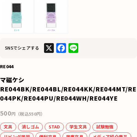
X
F
Li
SNSでシェアする
a
n
c
e
RE044
e
マ磁ケシ
b
RE044BK/RE044BL/RE044KK/RE044MT/RE
o
044PK/RE044PU/RE044WH/RE044YE
o
500
k
円（税込550円）
文具
消しゴム
STAD
学生文具
試験勉強
リビング学習
便利文具
学童文具
メディア紹介商品