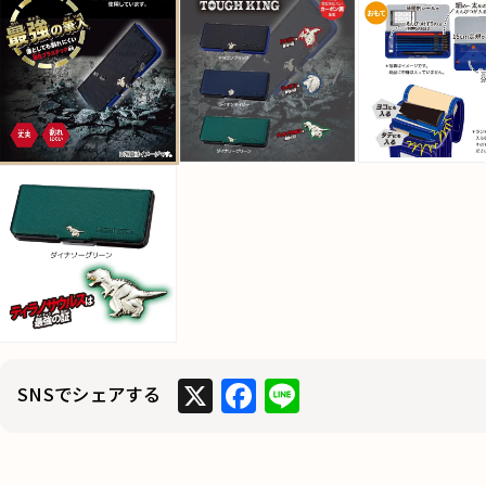
X
F
Li
SNSでシェアする
a
n
c
e