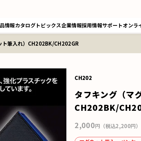
品情報
カタログ
トピックス
企業情報
採用情報
サポート
オンラ
筆入れ）CH202BK/CH202GR
トップメッセージ／経営理念
採用情報トップ
サポートトップ
クツワオンライン
B
会社概要／拠点情報
キャリア採用
修理に関するご案内
マイワリット日本公式
ク
関連会社 クツワ工業
交換部材のご注文
CH202
タフキング（マ
CH202BK/CH2
2,000
円（税込2,200円）