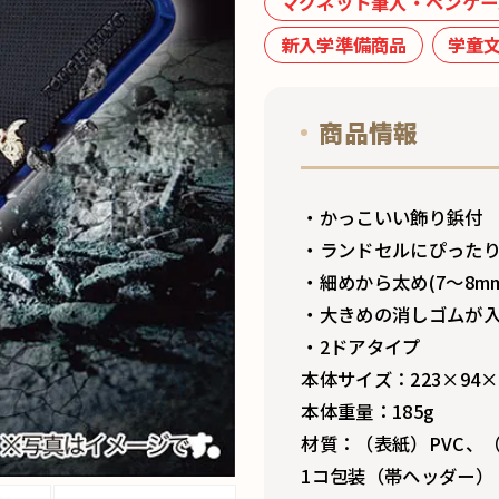
マグネット筆入・ペンケー
新入学準備商品
学童
商品情報
・かっこいい飾り鋲付
・ランドセルにぴった
・細めから太め(7～8
・大きめの消しゴムが
・2ドアタイプ
本体サイズ：223×94×
本体重量：185g
材質：（表紙）PVC、
1コ包装（帯ヘッダー）：2