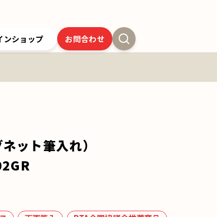
インショップ
お問合わせ
新卒採用
よくあるご質問
SSオンラインストア
クツワの歴史
ツワの6年間保証
クツワの取り組み
お問合わせ
グネット筆入れ）
02GR