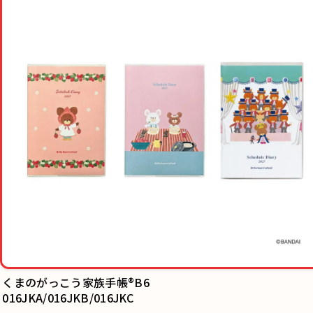
くまのがっこう家族手帳®B6
016JKA/016JKB/016JKC
家計簿付き手帳
163SHA/163S