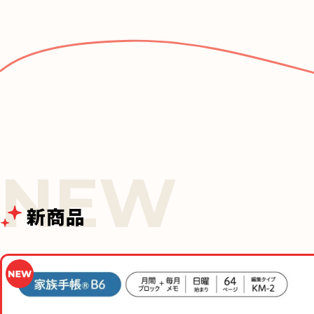
e
b
o
o
k
新商品