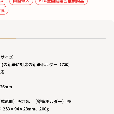
ス
両面筆入
PTA全国協議会推薦商品
文具
りサイズ
mm)の鉛筆に対応の鉛筆ホルダー（7本）
入る
26mm
（成形皿）PCTG、（鉛筆ホルダー）PE
53×94×28mm、200g