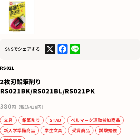
X
F
Li
SNSでシェアする
a
n
c
e
RS021
e
2枚刃鉛筆削り
b
RS021BK/RS021BL/RS021PK
o
380
o
円（税込418円）
k
文具
鉛筆削り
STAD
ベルマーク運動参加商品
新入学準備商品
学生文具
受賞商品
試験勉強