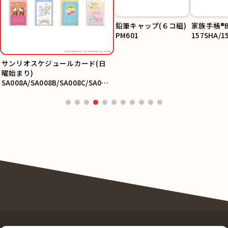
鉛筆キャップ(６コ組)
家族手帳®
PM601
157SHA/1
サンリオスケジュールカード(日
曜始まり)
SA008A/SA008B/SA008C/SA008
D