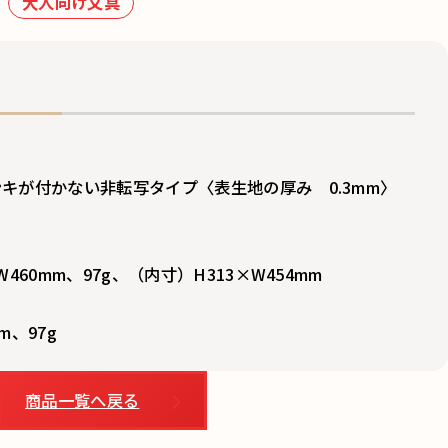
大人向け文具
キが付かない非転写タイプ〈表生地の厚み 0.3mm〉
460mm、97g、（内寸）H313×W454mm
m、97g
商品一覧へ戻る