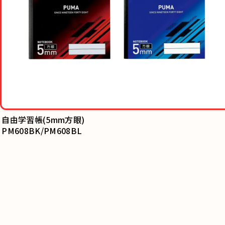
自由学習帳(5mm方眼)
PM608BK/PM608BL
スヌーピー家族
681SQA/681S