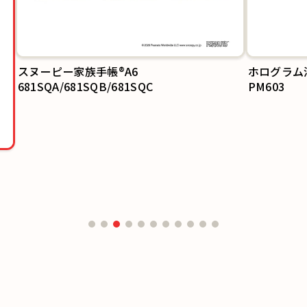
ホログラム
PM603
手帳®A6
QB/681SQC