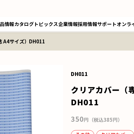
品情報
カタログ
トピックス
企業情報
採用情報
サポート
オンラ
A4サイズ）DH011
トップメッセージ／経営理念
採用情報トップ
サポートトップ
クツワオンライン
B
会社概要／拠点情報
キャリア採用
修理に関するご案内
マイワリット日本公式
ク
関連会社 クツワ工業
交換部材のご注文
DH011
クリアカバー（専
DH011
350
円（税込385円）