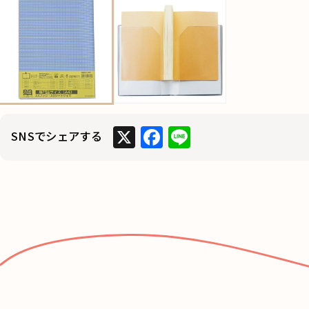
X
F
Li
SNSでシェアする
a
n
c
e
e
b
o
o
k