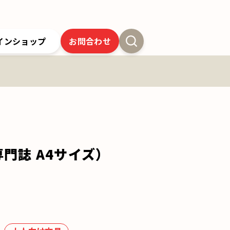
インショップ
お問合わせ
新卒採用
よくあるご質問
SSオンラインストア
クツワの歴史
ツワの6年間保証
クツワの取り組み
お問合わせ
門誌 A4サイズ）