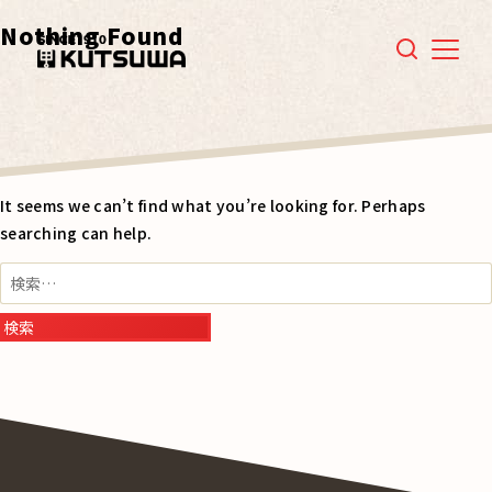
Nothing Found
Menu
It seems we can’t find what you’re looking for. Perhaps
searching can help.
検
索: