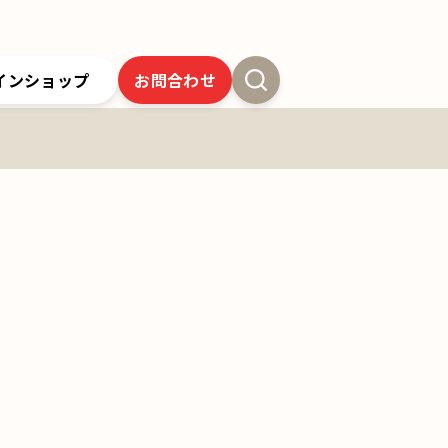
インショップ
お問合わせ
新卒採用
よくあるご質問
SSオンラインストア
クツワの歴史
ツワの6年間保証
クツワの取り組み
お問合わせ