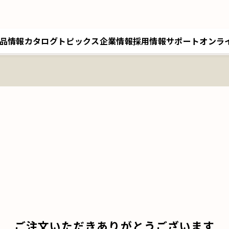
品情報
カタログ
トピックス
企業情報
採用情報
サポート
オンラ
トップメッセージ／経営理念
採用情報トップ
サポートトップ
クツワオンライン
B
会社概要／拠点情報
キャリア採用
修理に関するご案内
マイワリット日本公式
ク
関連会社 クツワ工業
交換部材のご注文
ご注文いただきありがとうございます