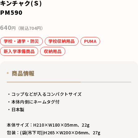
e
キンチャク(Ｓ)
b
PM590
o
640
o
円（税込704円）
k
学校・通学・防災
学校収納用品
PUMA
新入学準備商品
収納用品
商品情報
・コップなどが入るコンパクトサイズ
・本体内側にネームタグ付
・日本製
本体サイズ：H210×W180×D5mm、22g
包装：(袋(吊下可))H265×W200×D6mm、27g