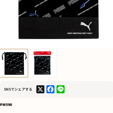
X
F
Li
SNSでシェアする
a
n
c
e
PM590