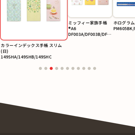
ミッフィー家族手帳
ホログラム
®A6
PM605BK/
DF003A/DF003B/DF0
03C
カラーインデックス手帳 スリム
(日)
149SHA/149SHB/149SHC