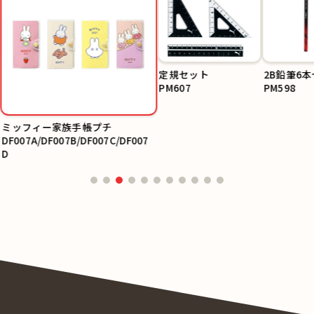
定規セット
2B鉛筆6
PM607
PM598
ミッフィー家族手帳プチ
DF007A/DF007B/DF007C/DF007
D