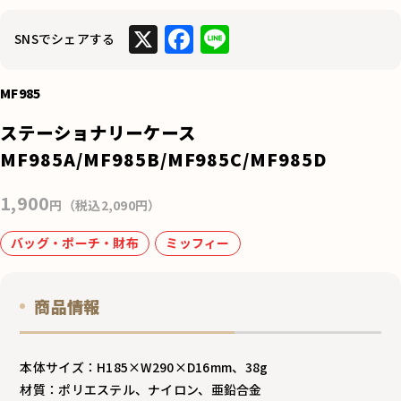
X
F
Li
SNSでシェアする
a
n
c
e
MF985
e
ステーショナリーケース
b
MF985A/MF985B/MF985C/MF985D
o
1,900
o
円（税込2,090円）
k
バッグ・ポーチ・財布
ミッフィー
商品情報
本体サイズ：H185×W290×D16mm、38g
材質：ポリエステル、ナイロン、亜鉛合金