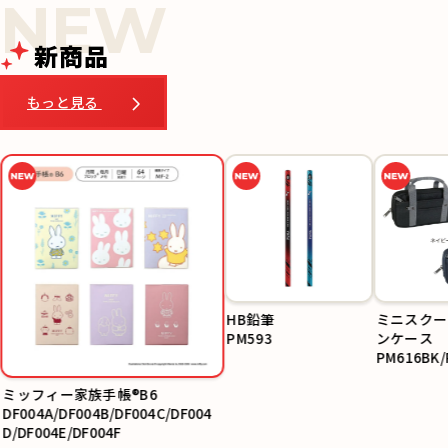
新商品
もっと見る
ミッフィー家族手帳
ミニスクー
®B6
ンケース
DF004A/DF004B/DF0
PM616BK/
04C/DF004D/DF004E/
HB鉛筆
DF004F
PM593