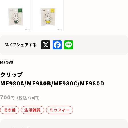
X
F
Li
SNSでシェアする
a
n
c
e
MF980
e
クリップ
b
MF980A/MF980B/MF980C/MF980D
o
700
o
円（税込770円）
k
その他
生活雑貨
ミッフィー