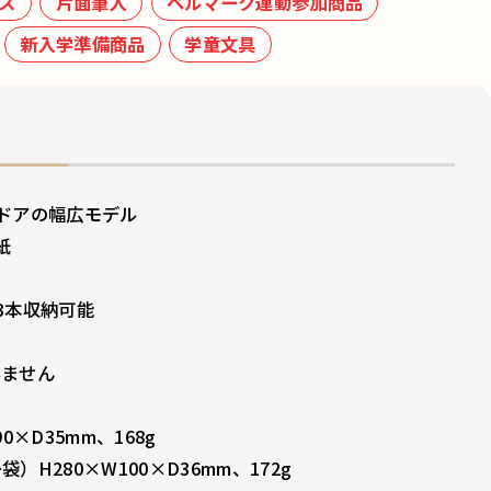
ス
片面筆入
ベルマーク運動参加商品
新入学準備商品
学童文具
ドアの幅広モデル
紙
3本収納可能
いません
0×D35mm、168g
H280×W100×D36mm、172g