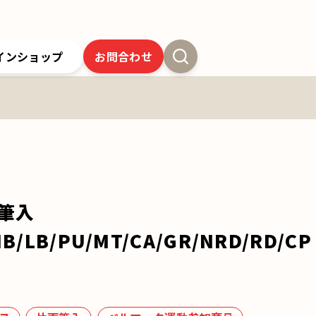
インショップ
お問合わせ
新卒採用
よくあるご質問
SSオンラインストア
クツワの歴史
ツワの6年間保証
クツワの取り組み
お問合わせ
製筆入
B/LB/PU/MT/CA/GR/NRD/RD/CP