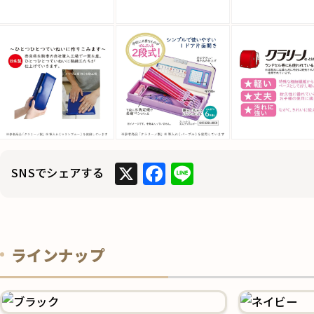
X
F
Li
SNSでシェアする
a
n
c
e
e
ラインナップ
b
o
o