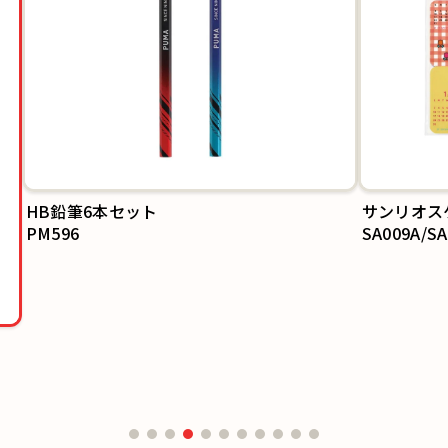
HB鉛筆6本セット
サンリオス
PM596
SA009A/S