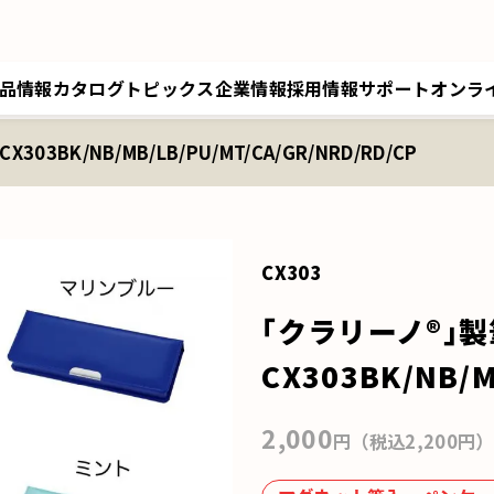
品情報
カタログ
トピックス
企業情報
採用情報
サポート
オンラ
303BK/NB/MB/LB/PU/MT/CA/GR/NRD/RD/CP
トップメッセージ／経営理念
採用情報トップ
サポートトップ
クツワオンライン
B
会社概要／拠点情報
キャリア採用
修理に関するご案内
マイワリット日本公式
ク
関連会社 クツワ工業
交換部材のご注文
CX303
｢クラリーノ®︎｣
CX303BK/NB/M
2,000
円（税込2,200円）