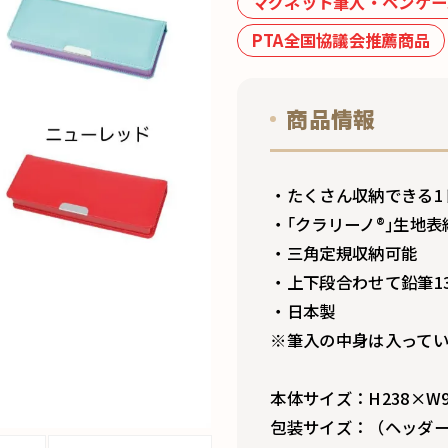
マグネット筆入・ペンケー
PTA全国協議会推薦商品
商品情報
・たくさん収納できる1
・｢クラリーノ®︎｣生地表
・三角定規収納可能
・上下段合わせて鉛筆1
・日本製
※筆入の中身は入って
本体サイズ：H238×W9
包装サイズ：（ヘッダー袋）