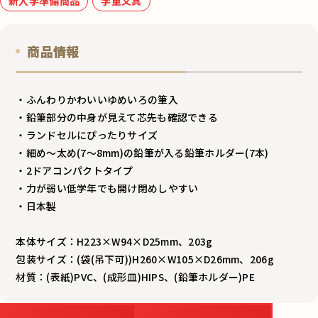
新入学準備商品
学童文具
商品情報
・ふんわりかわいいゆめいろの筆入
・鉛筆部分の中身が見えて芯先も確認できる
・ランドセルにぴったりサイズ
・細め～太め(7～8mm)の鉛筆が入る鉛筆ホルダー(7本)
・2ドアコンパクトタイプ
・力が弱い低学年でも開け閉めしやすい
・日本製
本体サイズ：H223×W94×D25mm、203g
包装サイズ：(袋(吊下可))H260×W105×D26mm、206g
材質：(表紙)PVC、(成形皿)HIPS、(鉛筆ホルダー)PE