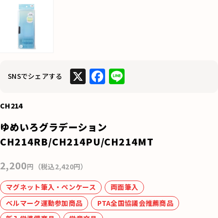
X
F
Li
SNSでシェアする
a
n
c
e
CH214
e
ゆめいろグラデーション
b
CH214RB/CH214PU/CH214MT
o
2,200
o
円（税込2,420円）
k
マグネット筆入・ペンケース
両面筆入
ベルマーク運動参加商品
PTA全国協議会推薦商品