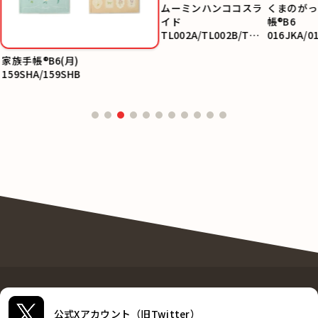
ムーミンハンココスラ
くまのがっ
イド
帳®B6
TL002A/TL002B/TL0
016JKA/0
02C/TL002D/TL002E
JKC
家族手帳®B6(月)
159SHA/159SHB
公式Xアカウント（旧Twitter）