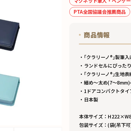
マグネット筆入・ペンケー
PTA全国協議会推薦商品
商品情報
・｢クラリーノ®｣製筆
・ランドセルにぴった
・｢クラリーノ®｣生地表
・細め～太め(7～8mm
・1ドアコンパクトタイ
・日本製
本体サイズ：H222×W8
包装サイズ：(袋(吊下可))