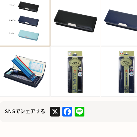
X
F
Li
SNSでシェアする
a
n
c
e