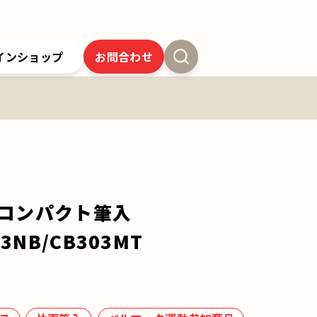
インショップ
お問合わせ
新卒採用
よくあるご質問
SSオンラインストア
クツワの歴史
ツワの6年間保証
クツワの取り組み
お問合わせ
製コンパクト筆入
03NB/CB303MT