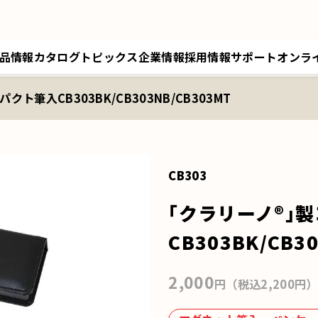
品情報
カタログ
トピックス
企業情報
採用情報
サポート
オンラ
クト筆入CB303BK/CB303NB/CB303MT
トップメッセージ／経営理念
採用情報トップ
サポートトップ
クツワオンライン
B
会社概要／拠点情報
キャリア採用
修理に関するご案内
マイワリット日本公式
ク
関連会社 クツワ工業
交換部材のご注文
CB303
｢クラリーノ®｣
CB303BK/CB3
2,000
円（税込2,200円）