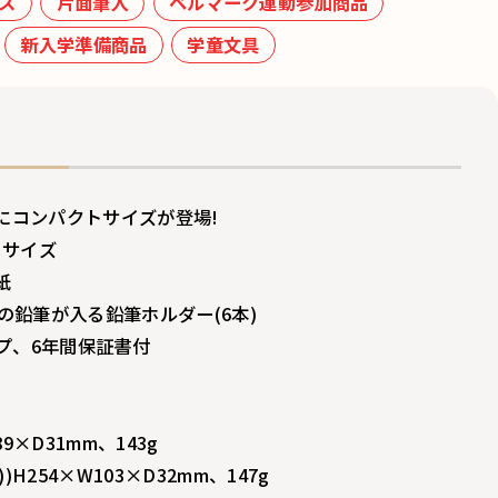
ス
片面筆入
ベルマーク運動参加商品
新入学準備商品
学童文具
入にコンパクトサイズが登場!
りサイズ
紙
)の鉛筆が入る鉛筆ホルダー(6本)
プ、6年間保証書付
9×D31mm、143g
H254×W103×D32mm、147g