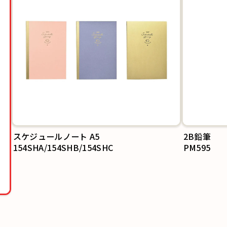
2B鉛筆
PM595
ート A5
HB/154SHC