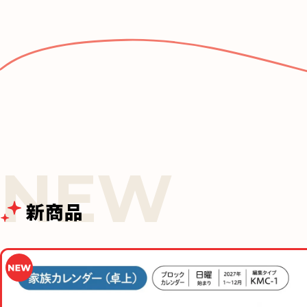
e
b
o
o
k
新商品