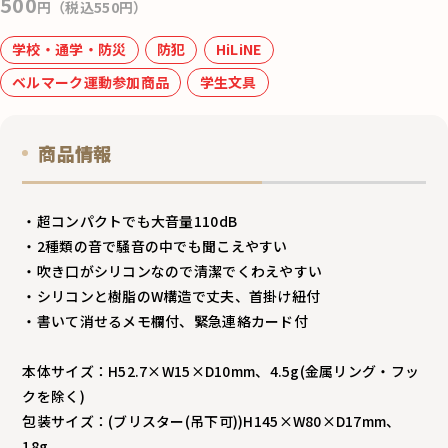
500
o
円（税込550円）
k
学校・通学・防災
防犯
HiLiNE
ベルマーク運動参加商品
学生文具
商品情報
・超コンパクトでも大音量110dB
・2種類の音で騒音の中でも聞こえやすい
・吹き口がシリコンなので清潔でくわえやすい
・シリコンと樹脂のW構造で丈夫、首掛け紐付
・書いて消せるメモ欄付、緊急連絡カード付
本体サイズ：H52.7×W15×D10mm、4.5g(金属リング・フッ
クを除く)
包装サイズ：(ブリスター(吊下可))H145×W80×D17mm、
18g