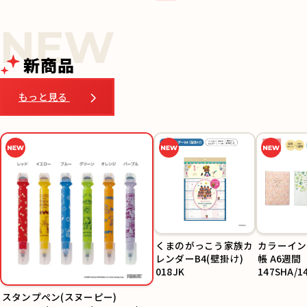
新商品
もっと見る
くまのがっこう家族カ
カラーイン
レンダーB4(壁掛け)
帳 A6週間
018JK
147SHA/1
SHC
スタンプペン(スヌーピー)