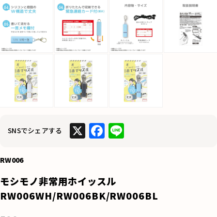
X
F
Li
SNSでシェアする
a
n
c
e
RW006
e
モシモノ非常用ホイッスル
b
RW006WH/RW006BK/RW006BL
o