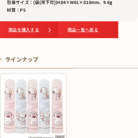
包装サイズ：(袋(吊下可))H84×W61×D10mm、9.6g
材質：PS
商品を購入する
商品一覧へ戻る
ラインナップ