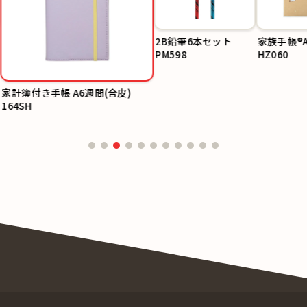
2B鉛筆6本セット
家族手帳®A
PM598
HZ060
家計簿付き手帳 A6週間(合皮)
164SH