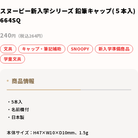
e
スヌーピー新入学シリーズ 鉛筆キャップ(５本入)
b
664SQ
o
240
o
円（税込264円）
k
文具
キャップ・筆記補助
SNOOPY
新入学準備商品
学童文具
商品情報
・5本入
・名前欄付
・日本製
本体サイズ：H47×W10×D10mm、1.5g