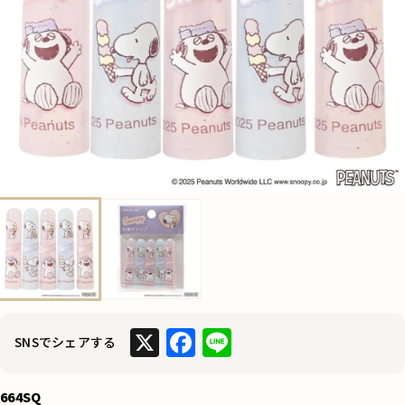
X
F
Li
SNSでシェアする
a
n
c
e
664SQ