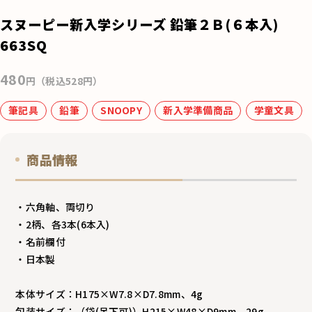
e
スヌーピー新入学シリーズ 鉛筆２Ｂ(６本入)
b
663SQ
o
480
o
円（税込528円）
k
筆記具
鉛筆
SNOOPY
新入学準備商品
学童文具
商品情報
・六角軸、両切り
・2柄、各3本(6本入)
・名前欄付
・日本製
本体サイズ：H175×W7.8×D7.8mm、4g
包装サイズ：（袋(吊下可)）H215×W48×D9mm、29g