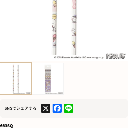
X
F
Li
SNSでシェアする
a
n
c
e
663SQ