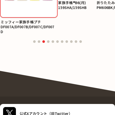
家族手帳®B6(月)
折りたたみ
159SHA/159SHB
PM606BK/
ミッフィー家族手帳プチ
DF007A/DF007B/DF007C/DF007
D
公式Xアカウント（旧Twitter）