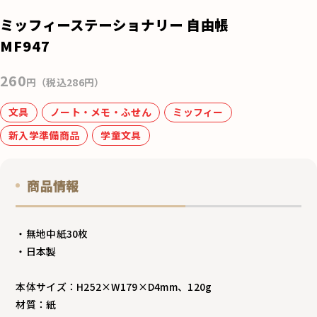
e
ミッフィーステーショナリー 自由帳
b
MF947
o
260
o
円（税込286円）
k
文具
ノート・メモ・ふせん
ミッフィー
新入学準備商品
学童文具
商品情報
・無地中紙30枚
・日本製
本体サイズ：H252×W179×D4mm、120g
材質：紙