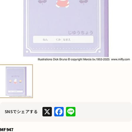
X
F
Li
SNSでシェアする
a
n
c
e
MF947