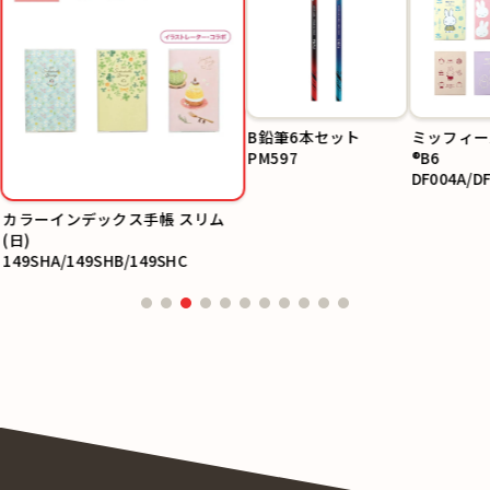
カラーインデックス手
ミッフィー
帳 スリム(日)
®B6
149SHA/149SHB/149
DF004A/D
SHC
04C/DF004
B鉛筆6本セット
DF004F
PM597