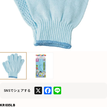
X
F
Li
SNSでシェアする
a
n
c
e
KR035LB