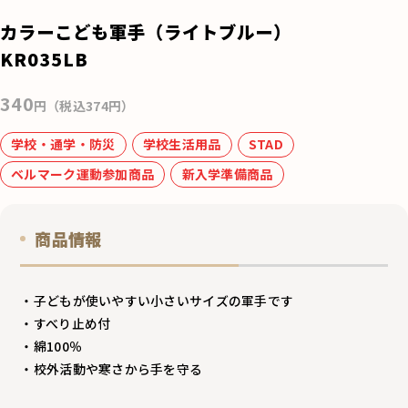
e
カラーこども軍手（ライトブルー）
b
KR035LB
o
340
o
円（税込374円）
k
学校・通学・防災
学校生活用品
STAD
ベルマーク運動参加商品
新入学準備商品
商品情報
・子どもが使いやすい小さいサイズの軍手です
・すべり止め付
・綿100％
・校外活動や寒さから手を守る