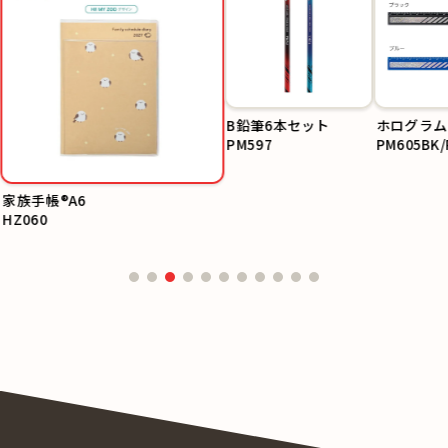
B鉛筆6本セット
ホログラム
PM597
PM605BK/
家族手帳®A6
HZ060