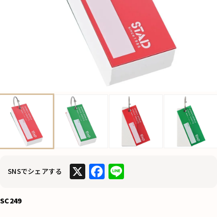
X
F
Li
SNSでシェアする
a
n
c
e
SC249