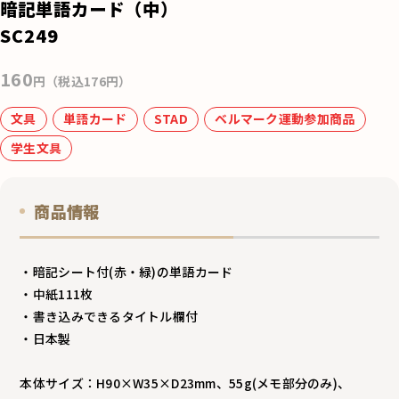
e
暗記単語カード（中）
b
SC249
o
160
o
円（税込176円）
k
文具
単語カード
STAD
ベルマーク運動参加商品
学生文具
商品情報
・暗記シート付(赤・緑)の単語カード
・中紙111枚
・書き込みできるタイトル欄付
・日本製
本体サイズ：H90×W35×D23mm、55g(メモ部分のみ)、