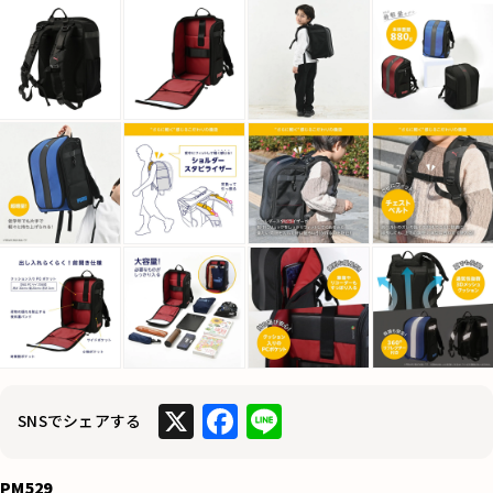
X
F
Li
SNSでシェアする
a
n
c
e
PM529