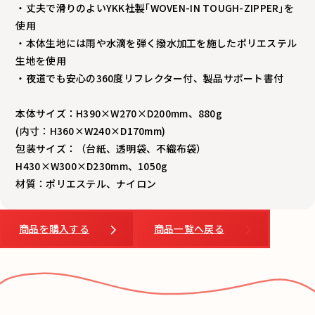
・丈夫で滑りのよいYKK社製｢WOVEN-IN TOUGH-ZIPPER｣を
使用
・本体生地には雨や水滴を弾く撥水加工を施したポリエステル
生地を使用
・夜道でも安心の360度リフレクター付、製品サポート書付
本体サイズ：H390×W270×D200mm、880g
(内寸：H360×W240×D170mm)
包装サイズ：（台紙、透明袋、不織布袋）
H430×W300×D230mm、1050g
商品を購入する
商品一覧へ戻る