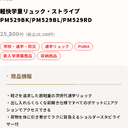
e
軽快学童リュック・ストライプ
b
PM529BK/PM529BL/PM529RD
o
25,800
o
円（税込28,380円）
k
学校・通学・防災
通学リュック
PUMA
新入学準備商品
収納用品
商品情報
・軽さを追求した超軽量の次世代通学リュック
・出し入れらくらくな前開き仕様ですべてのポケットに1アク
ションでアクセスできる
・荷物を体に引き寄せてラクに背負えるショルダースタビライ
ザー付