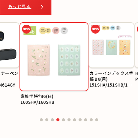
もっと見る
カラーインデックス手
HB鉛筆6
帳 B6(月)
PM596
151SHA/151SHB/151
SHC
家族手帳®B6(日)
160SHA/160SHB