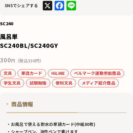
X
F
Li
SNSでシェアする
a
n
c
e
SC240
e
風呂単
b
SC240BL/SC240GY
o
300
o
円（税込330円）
k
文具
単語カード
HiLiNE
ベルマーク運動参加商品
学生文具
試験勉強
便利文具
メディア紹介商品
商品情報
・お風呂で使える耐水の単語カード(中紙80枚)
・シャープペン、油性ペンで書けます