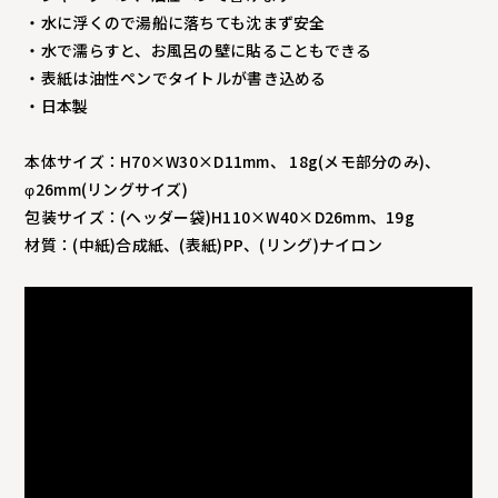
・水に浮くので湯船に落ちても沈まず安全
・水で濡らすと、お風呂の壁に貼ることもできる
・表紙は油性ペンでタイトルが書き込める
・日本製
本体サイズ：H70×W30×D11mm、 18g(メモ部分のみ)、
φ26mm(リングサイズ)
包装サイズ：(ヘッダー袋)H110×W40×D26mm、19g
材質：(中紙)合成紙、(表紙)PP、(リング)ナイロン