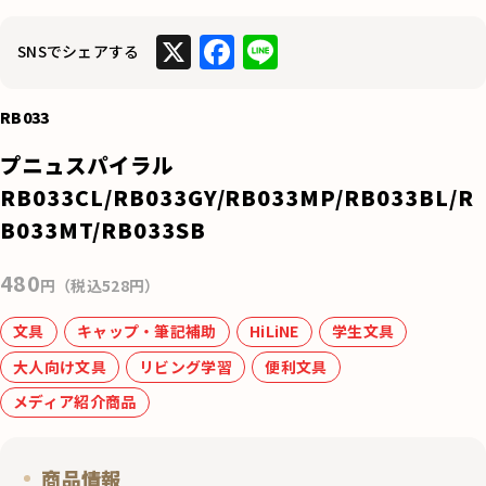
X
F
Li
SNSでシェアする
a
n
c
e
RB033
e
プニュスパイラル
b
RB033CL/RB033GY/RB033MP/RB033BL/R
o
B033MT/RB033SB
o
480
k
円（税込528円）
文具
キャップ・筆記補助
HiLiNE
学生文具
大人向け文具
リビング学習
便利文具
メディア紹介商品
商品情報