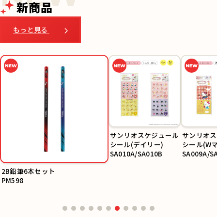
新商品
もっと見る
サンリオスケジュール
サンリオス
シール(デイリー)
シール(W
SA010A/SA010B
SA009A/S
2B鉛筆6本セット
PM598