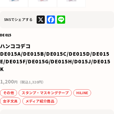
X
F
Li
SNSでシェアする
a
n
c
e
DE015
e
ハンココデコ
b
DE015A/DE015B/DE015C/DE015D/DE015
o
E/DE015F/DE015G/DE015H/D015J/DE015
o
K
k
1,200
円（税込1,320円）
その他
スタンプ・マスキングテープ
HiLiNE
女子文具
メディア紹介商品