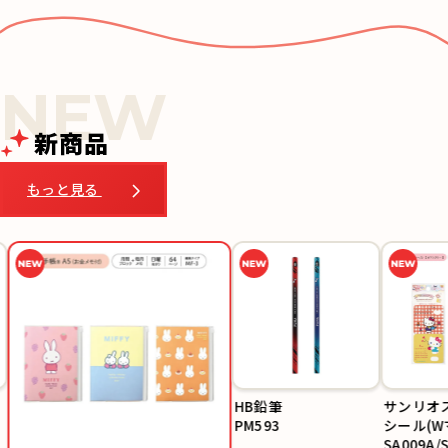
新商品
もっと見る
HB鉛筆
サンリオス
PM593
シール(W
SA009A/S