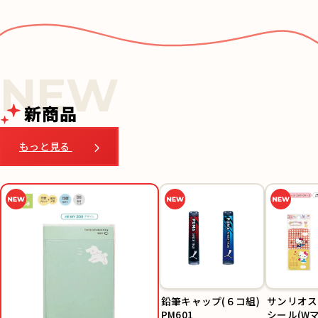
新商品
もっと見る
鉛筆キャップ(６コ組)
サンリオス
PM601
シール(W