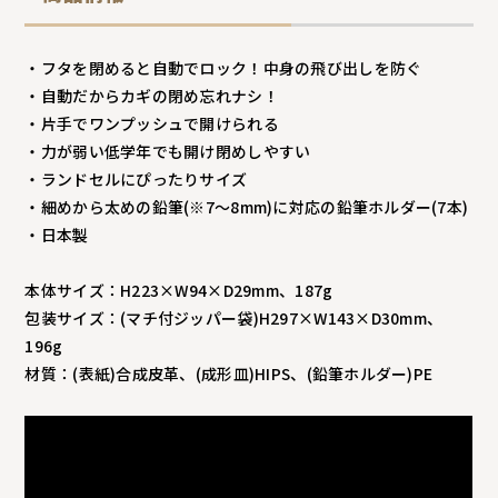
・フタを閉めると自動でロック！中身の飛び出しを防ぐ
・自動だからカギの閉め忘れナシ！
・片手でワンプッシュで開けられる
・力が弱い低学年でも開け閉めしやすい
・ランドセルにぴったりサイズ
・細めから太めの鉛筆(※7～8mm)に対応の鉛筆ホルダー(7本)
・日本製
本体サイズ：H223×W94×D29mm、187g
包装サイズ：(マチ付ジッパー袋)H297×W143×D30mm、
196g
材質：(表紙)合成皮革、(成形皿)HIPS、(鉛筆ホルダー)PE