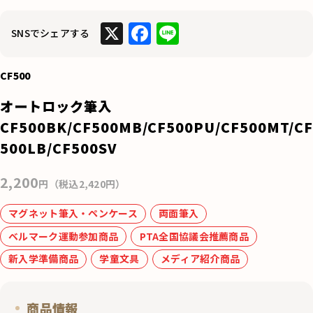
X
F
Li
SNSでシェアする
a
n
c
e
CF500
e
オートロック筆入
b
CF500BK/CF500MB/CF500PU/CF500MT/CF
o
500LB/CF500SV
o
2,200
k
円（税込2,420円）
マグネット筆入・ペンケース
両面筆入
ベルマーク運動参加商品
PTA全国協議会推薦商品
新入学準備商品
学童文具
メディア紹介商品
商品情報