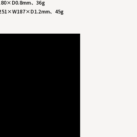
0×D0.8mm、36g
1×W187×D1.2mm、45g