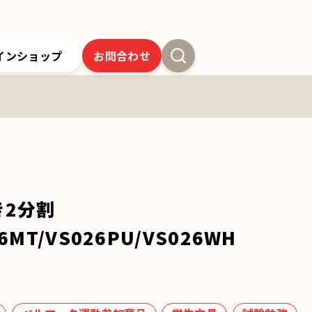
インショップ
お問合わせ
新卒採用
よくあるご質問
SSオンラインストア
クツワの歴史
ツワの6年間保証
クツワの取り組み
お問合わせ
き2分割
26MT/VS026PU/VS026WH