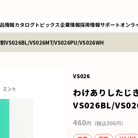
品情報
カタログ
トピックス
企業情報
採用情報
サポート
オンラ
026BL/VS026MT/VS026PU/VS026WH
トップメッセージ／経営理念
採用情報トップ
サポートトップ
クツワオンライン
B
会社概要／拠点情報
キャリア採用
修理に関するご案内
マイワリット日本公式
ク
関連会社 クツワ工業
交換部材のご注文
VS026
わけありしたじ
VS026BL/VS0
460
円（税込506円）