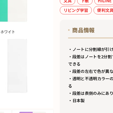
文具
下敷
HiLiNE
リビング学習
便利文
商品情報
・ノートに分割線が引
・段差はノートを2分割
できる
・段差の左右で色が異
・透明と不透明カラー
る
・段差は表側のみにあ
・日本製