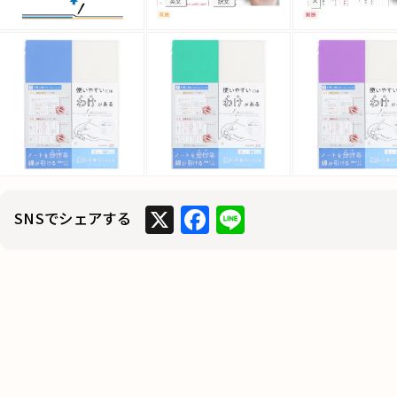
X
F
Li
SNSでシェアする
a
n
c
e
e
b
o
o