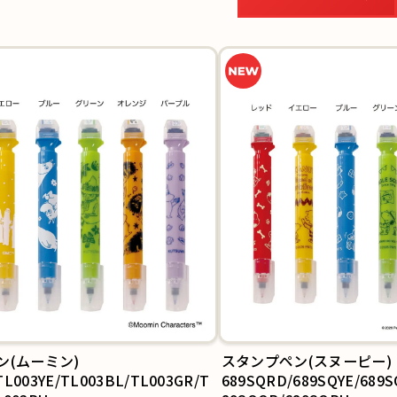
スタンプペン(スヌーピー)
シャープペン
689SQRD/689SQYE/689SQBL/689SQGR/6
PM599BK/PM