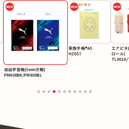
家族手帳®A5
エアピタ(
HZ057
ロール)
TL001A/T
01C
自由学習帳(5mm方眼)
PM608BK/PM608BL