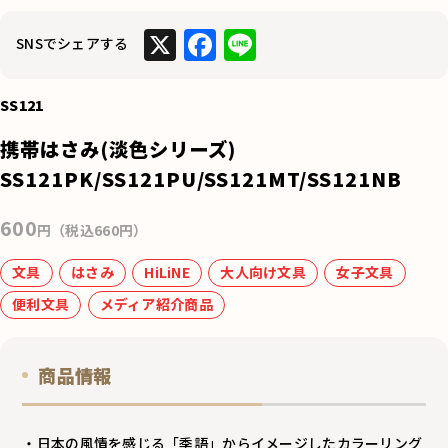
X
F
Li
SNSでシェアする
a
n
c
e
SS121
e
携帯はさみ(淡色シリーズ)
b
SS121PK/SS121PU/SS121MT/SS121NB
o
600
o
円（税込660円）
k
文具
はさみ
HiLiNE
大人向け文具
女子文具
便利文具
メディア紹介商品
商品情報
・日本の風情を感じる「季語」からイメージしたカラーリング