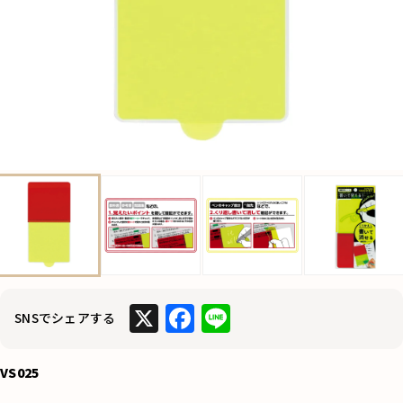
X
F
Li
SNSでシェアする
a
n
c
e
VS025