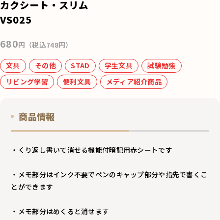
e
カクシート・スリム
b
VS025
o
680
o
円（税込748円）
k
文具
その他
STAD
学生文具
試験勉強
リビング学習
便利文具
メディア紹介商品
商品情報
・くり返し書いて消せる機能付暗記用赤シートです
・メモ部分はインク不要でペンのキャップ部分や指先で書くこ
とができます
・メモ部分はめくると消せます