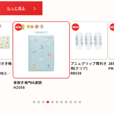
もっと見る
帳
プニュグリップ両利き
2B鉛筆6
用(クリア)
PM598
RB036
家族手帳®B6週間
HZ056