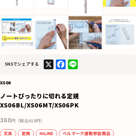
X
F
Li
SNSでシェアする
a
n
c
e
XS06
e
ノートぴったりに切れる定規
b
XS06BL/XS06MT/XS06PK
o
380
o
円（税込418円）
k
文具
定規
HiLiNE
ベルマーク運動参加商品