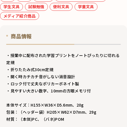
学生文具
試験勉強
便利文具
学童文具
メディア紹介商品
商品情報
・授業中に配布された学習プリントをノートぴったりに切れる
定規
・折りたたみ式30cm定規
・開く時カチカチ音がしない消音設計
・ロック付で丈夫なポリカーボネイト製
・見やすい大きい数字、10mmの方眼メモリ付
本体サイズ：H155×W36×D5.6mm、20g
包装：（ヘッダー袋）H205×W62×D7mm、29g
材質：（本体)PC、（バネ)POM