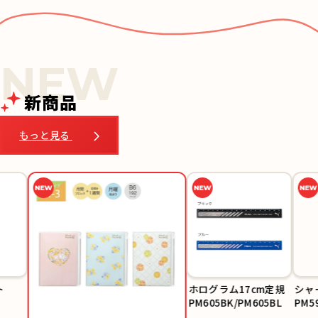
新商品
もっと見る
ホログラム17cm定規
シャープペ
PM605BK/PM605BL
PM599BK/