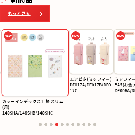
もっと見る
エアピタ(ミッフィー)
ミッフィー
DF017A/DF017B/DF0
®A5(お金
17C
DF006A/D
06C
カラーインデックス手帳 スリム
(月)
148SHA/148SHB/148SHC