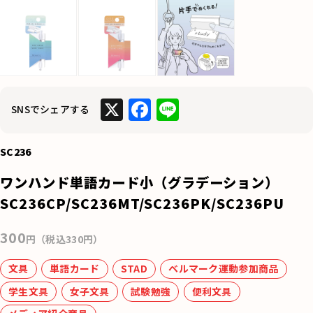
X
F
Li
SNSでシェアする
a
n
c
e
SC236
e
ワンハンド単語カード小（グラデーション）
b
SC236CP/SC236MT/SC236PK/SC236PU
o
300
o
円（税込330円）
k
文具
単語カード
STAD
ベルマーク運動参加商品
学生文具
女子文具
試験勉強
便利文具