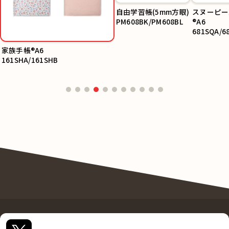
自由学習帳(5mm方眼)
スヌーピー
PM608BK/PM608BL
®A6
681SQA/6
SQC
家族手帳®A6
161SHA/161SHB