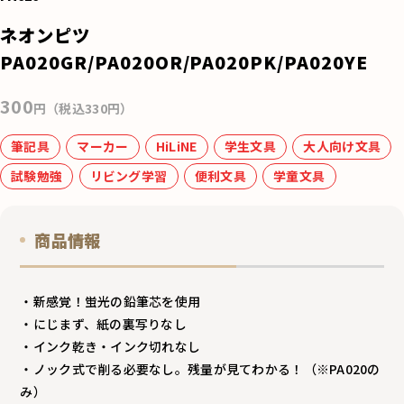
e
ネオンピツ
b
PA020GR/PA020OR/PA020PK/PA020YE
o
300
o
円（税込330円）
k
筆記具
マーカー
HiLiNE
学生文具
大人向け文具
試験勉強
リビング学習
便利文具
学童文具
商品情報
・新感覚！蛍光の鉛筆芯を使用
・にじまず、紙の裏写りなし
・インク乾き・インク切れなし
・ノック式で削る必要なし。残量が見てわかる！（※PA020の
み）