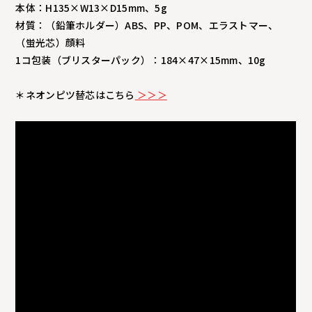
本体：H135×W13×D15mm、5g
材質：（鉛筆ホルダー）ABS、PP、POM、エラストマー、
（蛍光芯）顔料
1コ包装（ブリスターパック）：184×47×15mm、10g
＊ネオンピツ替芯はこちら
＞＞＞