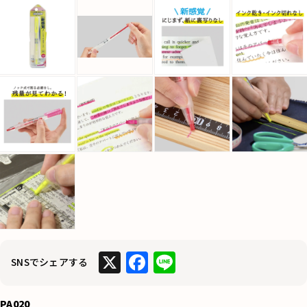
X
F
Li
SNSでシェアする
a
n
c
e
PA020