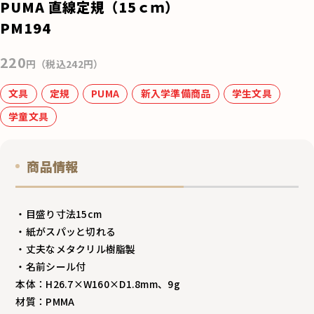
e
PUMA 直線定規（15ｃｍ）
b
PM194
o
220
o
円（税込242円）
k
文具
定規
PUMA
新入学準備商品
学生文具
学童文具
商品情報
・目盛り寸法15cm
・紙がスパッと切れる
・丈夫なメタクリル樹脂製
・名前シール付
本体：H26.7×W160×D1.8mm、9g
材質：PMMA