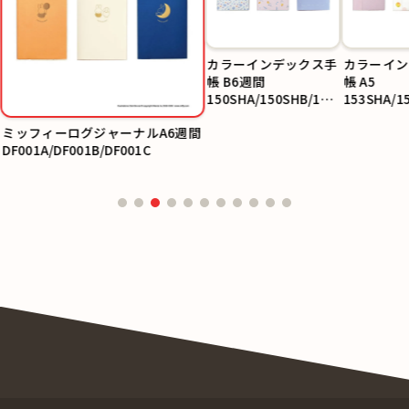
カラーインデックス手
カラーイン
帳 B6週間
帳 A5
150SHA/150SHB/150
153SHA/1
SHC
SHC
ミッフィーログジャーナルA6週間
DF001A/DF001B/DF001C