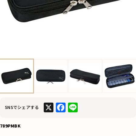
X
F
Li
SNSでシェアする
a
n
c
e
789PMBK