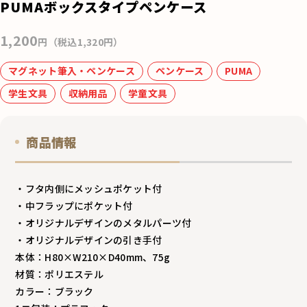
e
PUMAボックスタイプペンケース
b
o
1,200
円（税込1,320円）
o
マグネット筆入・ペンケース
ペンケース
PUMA
k
学生文具
収納用品
学童文具
商品情報
・フタ内側にメッシュポケット付
・中フラップにポケット付
・オリジナルデザインのメタルパーツ付
・オリジナルデザインの引き手付
本体：H80×W210×D40mm、75g
材質：ポリエステル
カラー：ブラック