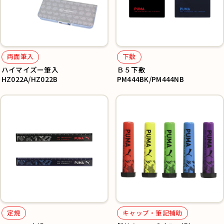
両面筆入
下敷
ハイマイズー筆入
Ｂ５下敷
HZ022A/HZ022B
PM444BK/PM444NB
定規
キャップ・筆記補助