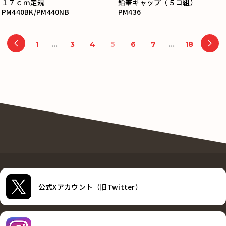
１７ｃｍ定規
鉛筆キャップ（５コ組）
PM440BK/PM440NB
PM436
1
…
3
4
5
6
7
…
18
公式Xアカウント（旧Twitter）