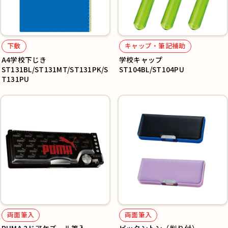
下敷
キャップ・筆記補助
A4学校下じき
学校キャップ
ST131BL/ST131MT/ST131PK/S
ST104BL/ST104PU
T131PU
両面筆入
両面筆入