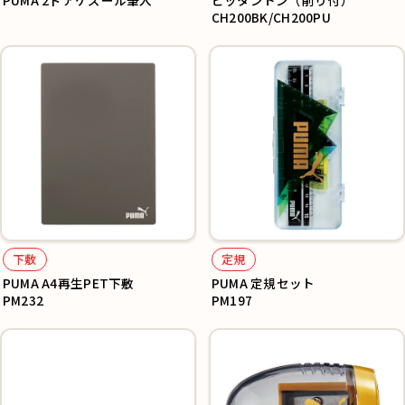
PUMA 2ドアケズール筆入
ピッタントン（削り付）
CH200BK/CH200PU
下敷
定規
PUMA A4再生PET下敷
PUMA 定規セット
PM232
PM197