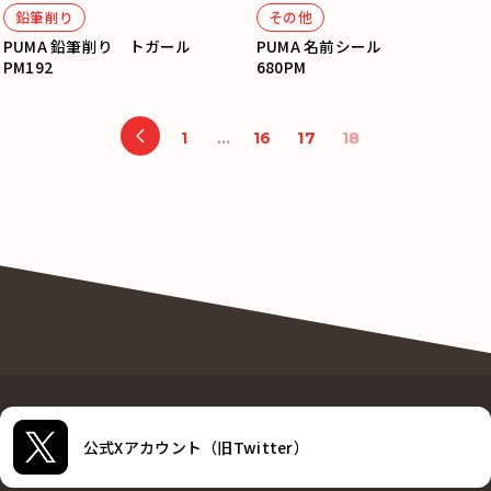
鉛筆削り
その他
PUMA 鉛筆削り トガール
PUMA 名前シール
PM192
680PM
1
…
16
17
18
公式Xアカウント（旧Twitter）