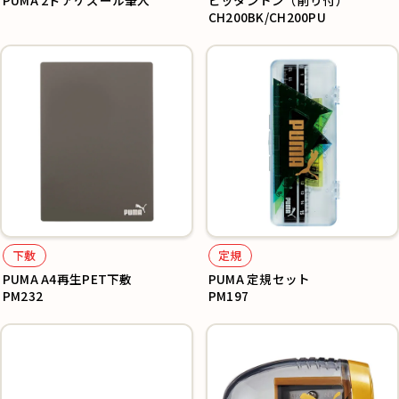
PUMA 2ドアケズール筆入
ピッタントン（削り付）
CH200BK/CH200PU
下敷
定規
PUMA A4再生PET下敷
PUMA 定規セット
PM232
PM197