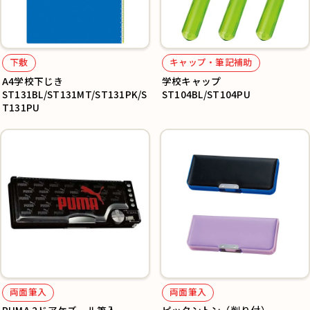
下敷
キャップ・筆記補助
A4学校下じき
学校キャップ
ST131BL/ST131MT/ST131PK/S
ST104BL/ST104PU
T131PU
両面筆入
両面筆入