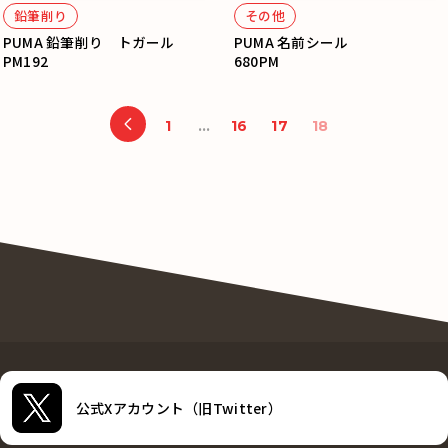
鉛筆削り
その他
PUMA 鉛筆削り トガール
PUMA 名前シール
PM192
680PM
1
…
16
17
18
公式Xアカウント（旧Twitter）