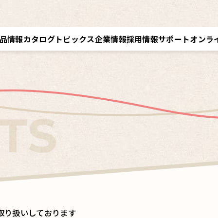
品情報
カタログ
トピックス
企業情報
採用情報
サポート
オンラ
トップメッセージ／経営理念
採用情報トップ
サポートトップ
クツワオンライン
B
会社概要／拠点情報
キャリア採用
修理に関するご案内
マイワリット日本公式
ク
関連会社 クツワ工業
交換部材のご注文
取り扱いしております