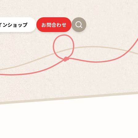
インショップ
お問合わせ
新卒採用
よくあるご質問
SSオンラインストア
クツワの歴史
ツワの6年間保証
クツワの取り組み
お問合わせ