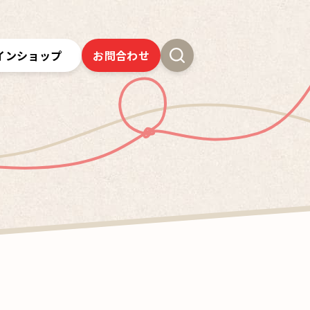
インショップ
お問合わせ
新卒採用
よくあるご質問
SSオンラインストア
クツワの歴史
ツワの6年間保証
クツワの取り組み
お問合わせ