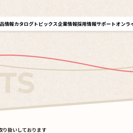
品情報
カタログ
トピックス
企業情報
採用情報
サポート
オンラ
トップメッセージ／経営理念
採用情報トップ
サポートトップ
クツワオンライン
B
会社概要／拠点情報
キャリア採用
修理に関するご案内
マイワリット日本公式
ク
関連会社 クツワ工業
交換部材のご注文
取り扱いしております