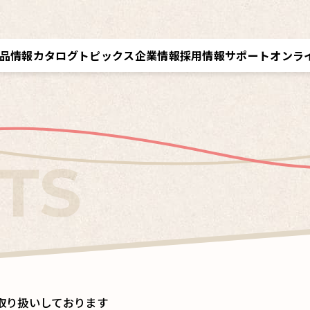
品情報
カタログ
トピックス
企業情報
採用情報
サポート
オンラ
トップメッセージ／経営理念
採用情報トップ
サポートトップ
クツワオンライン
B
会社概要／拠点情報
キャリア採用
修理に関するご案内
マイワリット日本公式
ク
関連会社 クツワ工業
交換部材のご注文
取り扱いしております