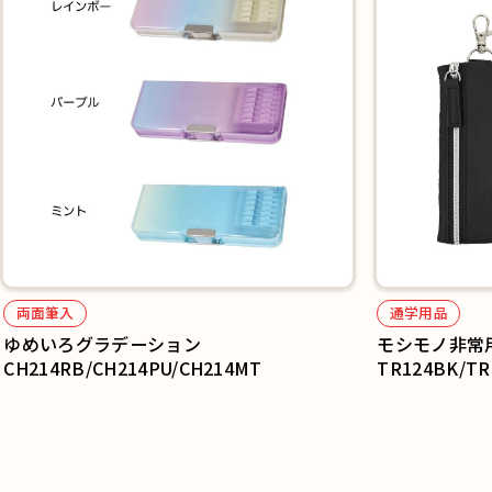
両面筆入
通学用品
ゆめいろグラデーション
モシモノ非常
CH214RB/CH214PU/CH214MT
TR124BK/TR