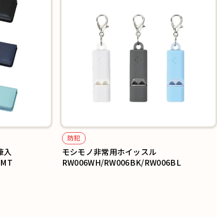
防犯
筆入
モシモノ非常用ホイッスル
3MT
RW006WH/RW006BK/RW006BL