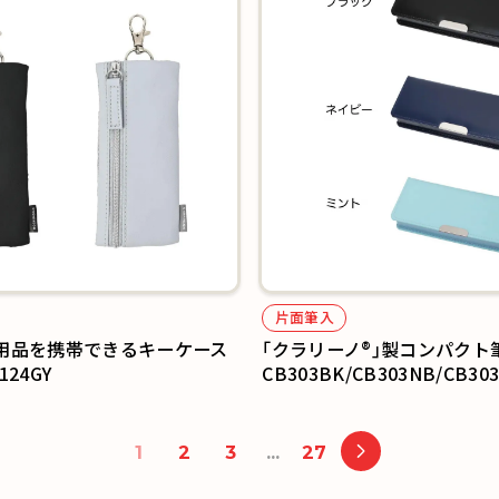
片面筆入
用品を携帯できるキーケース
｢クラリーノ®｣製コンパクト
124GY
CB303BK/CB303NB/CB30
1
2
3
…
27