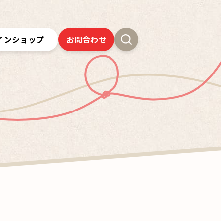
インショップ
お問合わせ
新卒採用
よくあるご質問
SSオンラインストア
クツワの歴史
ツワの6年間保証
クツワの取り組み
お問合わせ