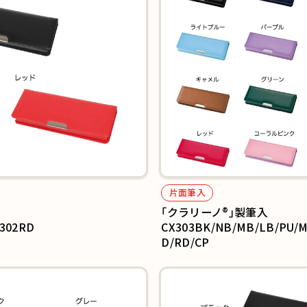
片面筆入
｢クラリーノ®︎｣製筆入
302RD
CX303BK/NB/MB/LB/PU/M
D/RD/CP