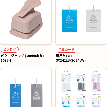
ピクログ
単語カード
ピクログパンチ(38mm角丸)
風呂単(大)
169SH
SC241LB/SC241WH