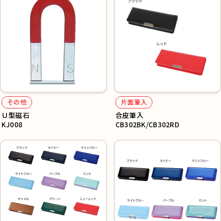
その他
片面筆入
Ｕ型磁石
合皮筆入
KJ008
CB302BK/CB302RD