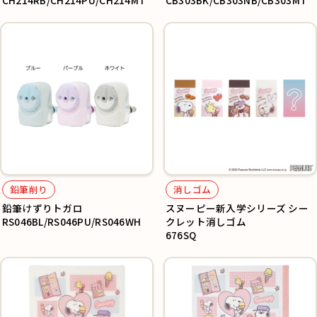
CH214RB/CH214PU/CH214MT
CB303BK/CB303NB/CB303MT
鉛筆削り
消しゴム
鉛筆けずりトガロ
スヌーピー新入学シリーズ シー
RS046BL/RS046PU/RS046WH
クレット消しゴム
676SQ