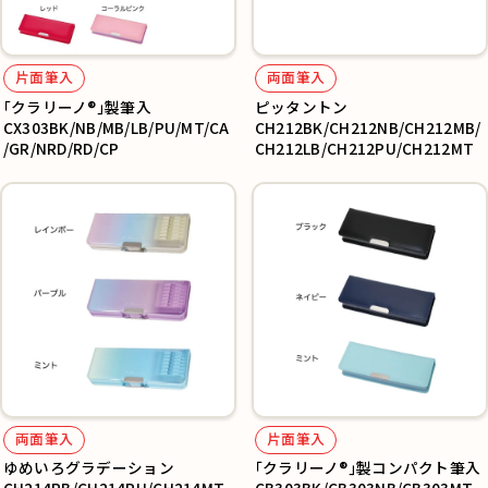
片面筆入
両面筆入
｢クラリーノ®︎｣製筆入
ピッタントン
CX303BK/NB/MB/LB/PU/MT/CA
CH212BK/CH212NB/CH212MB/
/GR/NRD/RD/CP
CH212LB/CH212PU/CH212MT
両面筆入
片面筆入
ゆめいろグラデーション
｢クラリーノ®｣製コンパクト筆入