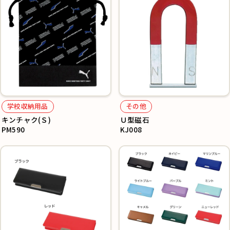
学校収納用品
その他
キンチャク(Ｓ)
Ｕ型磁石
PM590
KJ008