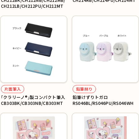
CH212BK/CH212NB/CH212MB/
CH214RB/CH214PU/CH214MT
CH212LB/CH212PU/CH212MT
片面筆入
鉛筆削り
｢クラリーノ®｣製コンパクト筆入
鉛筆けずりトガロ
CB303BK/CB303NB/CB303MT
RS046BL/RS046PU/RS046WH