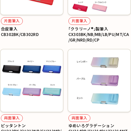
片面筆入
片面筆入
合皮筆入
｢クラリーノ®︎｣製筆入
CB302BK/CB302RD
CX303BK/NB/MB/LB/PU/MT/CA
/GR/NRD/RD/CP
両面筆入
両面筆入
ピッタントン
ゆめいろグラデーション