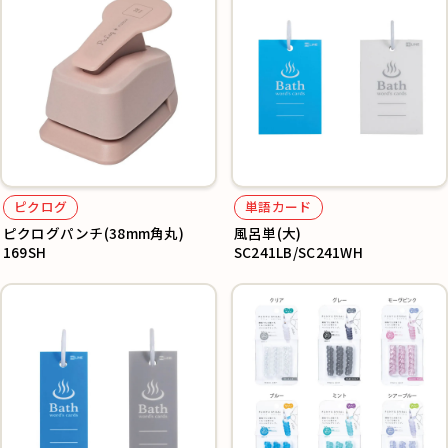
ピクログ
単語カード
ピクログパンチ(38mm角丸)
風呂単(大)
169SH
SC241LB/SC241WH